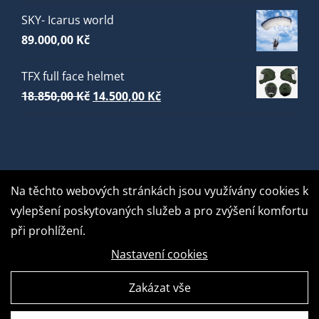
SKY- Icarus world
89.000,00
Kč
TFX full face helmet
Původní
Aktuální
18.850,00
Kč
14.500,00
Kč
cena
cena
byla:
je:
18.850,00 Kč.
14.500,00 Kč.
Na těchto webových stránkách jsou využívány cookies k
vylepšení poskytovaných služeb a pro zvýšení komfortu
při prohlížení.
Nastavení cookies
Zakázat vše
GDPR Ready