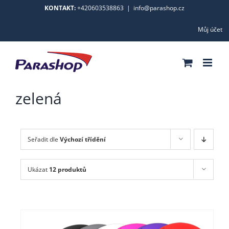
Skip
KONTAKT:
+420603538863
|
info@parashop.cz
to
Můj účet
content
zelená
Seřadit dle
Výchozí třídění
Ukázat
12 produktů