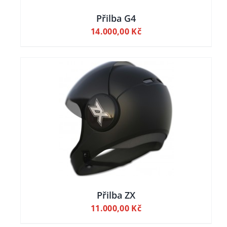
Přilba G4
14.000,00
Kč
AILY
Přilba ZX
11.000,00
Kč