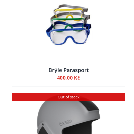
ILY
Brýle Parasport
400,00
Kč
Out of stock