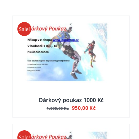
Sale!
Dárkový poukaz 1000 Kč
Původní
Aktuální
950,00
Kč
1.000,00
Kč
cena
cena
byla:
je:
1.000,00 Kč.
950,00 Kč.
Sale!