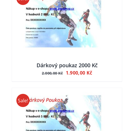
Dárkový poukaz 2000 Kč
Původní
Aktuální
1.900,00
Kč
2.000,00
Kč
cena
cena
byla:
je:
2.000,00 Kč.
1.900,00 Kč.
Sale!