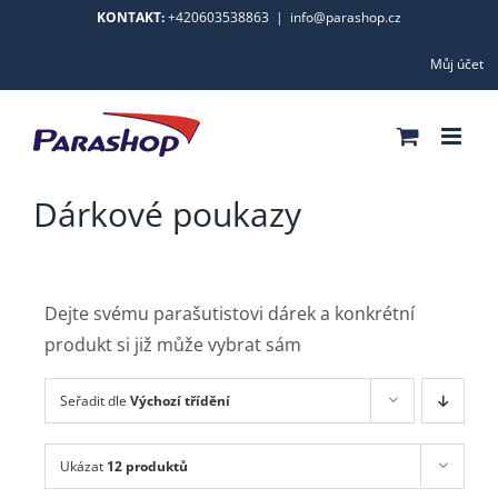
Skip
KONTAKT:
+420603538863
|
info@parashop.cz
to
Můj účet
content
Dárkové poukazy
Dejte svému parašutistovi dárek a konkrétní
produkt si již může vybrat sám
Seřadit dle
Výchozí třídění
Ukázat
12 produktů