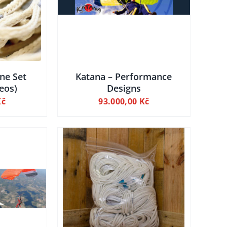
 KOŠÍKU
ine Set
Katana – Performance
Neos)
Designs
Kč
93.000,00
Kč
AILY