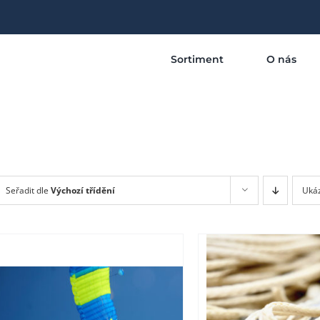
Sortiment
O nás
Seřadit dle
Výchozí třídění
Uká
DETAI
TENTO