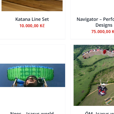
VARIANT.
MOŽNOSTI
LZE
VYBRAT
Katana Line Set
Navigator – Per
NA
Designs
10.000,00
Kč
STRÁNCE
75.000,00
PRODUKTU
DETAILY
DETAI
PŘIDAT DO KOŠÍKU
PŘIDAT DO
Neos – Icarus world
ÓM- Icarus w