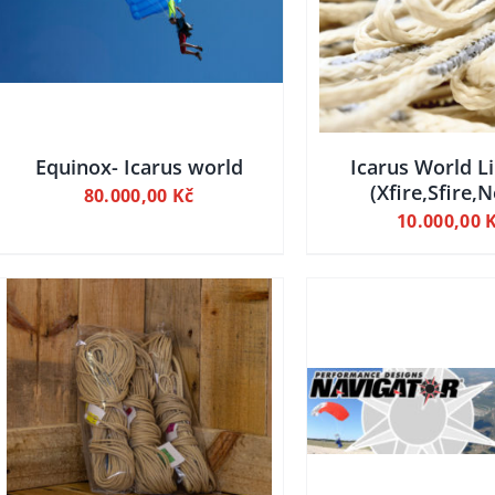
DETAILY
PRODUKT
PŘIDAT DO
MÁ
VÍCE
VARIANT.
MOŽNOSTI
LZE
VYBRAT
Equinox- Icarus world
Icarus World L
NA
(Xfire,Sfire,
80.000,00
Kč
STRÁNCE
10.000,00
PRODUKTU
DETAILY
TENTO
DET
PRODUKT
PŘIDAT DO KOŠÍKU
MÁ
VÍCE