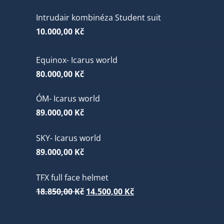
Intrudair kombinéza Student suit
10.000,00
Kč
Equinox- Icarus world
80.000,00
Kč
ÓM- Icarus world
89.000,00
Kč
SKY- Icarus world
89.000,00
Kč
TFX full face helmet
Původní
Aktuální
18.850,00
Kč
14.500,00
Kč
cena
cena
byla:
je: