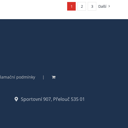
1
2
3
Další
lamační podmínky
Sportovní 907, Přelouč 535 01