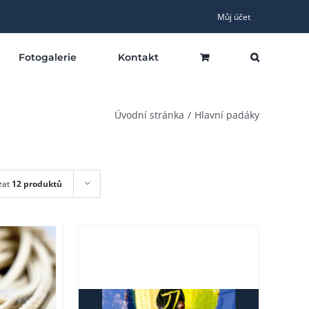
Můj účet
Fotogalerie
Kontakt
Úvodní stránka
Hlavní padáky
zat
12 produktů
LY