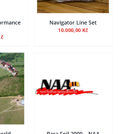
formance
Navigator Line Set
10.000,00
Kč
Kč
LY
 KOŠÍKU
orld
Para Foil 2000 – NAA