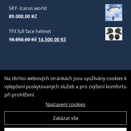
SKY- Icarus world
89.000,00
Kč
TFX full face helmet
Původní
Aktuální
18.850,00
Kč
14.500,00
Kč
cena
cena
byla:
je:
18.850,00 Kč.
14.500,00 Kč.
Na těchto webových stránkách jsou využívány cookies k
vylepšení poskytovaných služeb a pro zvýšení komfortu
při prohlížení.
Nastavení cookies
Zakázat vše
GDPR Ready