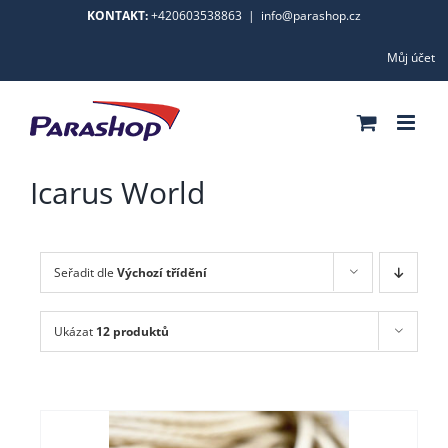
Skip
KONTAKT:
+420603538863
|
info@parashop.cz
to
Můj účet
content
Icarus World
Seřadit dle
Výchozí třídění
Ukázat
12 produktů