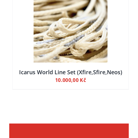
ILY
Icarus World Line Set (Xfire,Sfire,Neos)
10.000,00
Kč