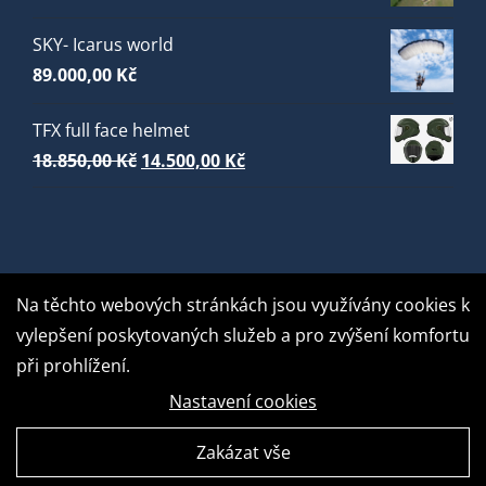
SKY- Icarus world
89.000,00
Kč
TFX full face helmet
Původní
Aktuální
18.850,00
Kč
14.500,00
Kč
cena
cena
byla:
je:
18.850,00 Kč.
14.500,00 Kč.
Na těchto webových stránkách jsou využívány cookies k
vylepšení poskytovaných služeb a pro zvýšení komfortu
při prohlížení.
Nastavení cookies
Zakázat vše
GDPR Ready