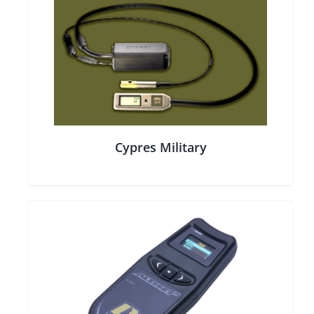
Cypres Military
Y