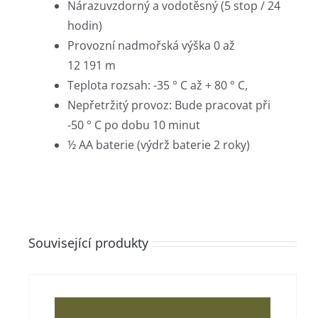
Nárazuvzdorný a vodotěsný (5 stop / 24
hodin)
Provozní nadmořská výška 0 až
12 191 m
Teplota rozsah: -35 ° C až + 80 ° C,
Nepřetržitý provoz: Bude pracovat při
-50 ° C po dobu 10 minut
½ AA baterie (výdrž baterie 2 roky)
Související produkty