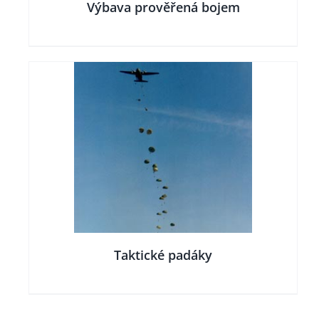
Výbava prověřená bojem
LY
Taktické padáky