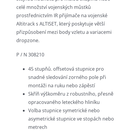
celé množství vojenských můstků
prostřednictvím IR přijímače na vojenské
Altitrack s ALTISET, který poskytuje větší
přizpůsobení mezi body vzletu a variacemi
dropzone.
P / N 308210
45 stupňů. offsetová stupnice pro
snadné sledování zorného pole při
montáži na ruku nebo zápěstí
Skříň výškoměru z robustního, přesně
opracovaného leteckého hliníku
Volba stupnice symetrické nebo
asymetrické stupnice ve stopách nebo
metrech