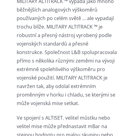
MILITARY ALTITRACK ™ vypadá jako mnoho
běžnějších analogových výškoměrů
používaných po celém světě … ale vypadají
trochu blíže. MILITARY ALTITRACK ™ je
robustní a přesný nástroj vyrobený podle
vojenských standardů a přesné
konstrukce. Společnost L&B spolupracovala
přímo s několika různými zeměmi na vývoji
extrémně spolehlivého výškoměru pro
vojenské použití. MILITARY ALTITRACK je
navržen tak, aby odolal extrémním
proměnným v horku i chladu, se kterými se
může vojenská mise setkat.
Ve spojení s ALTISET. velitel můstku nebo
velitel mise může přednastavit mBar na
stejnou hodnotu pro malou skupinu nebo