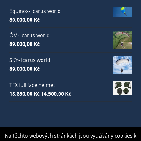
Equinox- Icarus world
80.000,00
Kč
ÓM- Icarus world
89.000,00
Kč
SKY- Icarus world
89.000,00
Kč
TFX full face helmet
Původní
Aktuální
18.850,00
Kč
14.500,00
Kč
cena
cena
byla:
je:
18.850,00 Kč.
14.500,00 Kč.
Na těchto webových stránkách jsou využívány cookies k