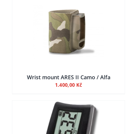
ILY
Wrist mount ARES II Camo / Alfa
1.400,00
Kč
ILY