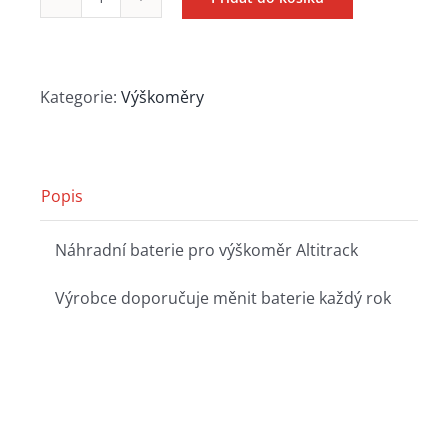
Baterie
LR14250
do
Altitracku
Kategorie:
Výškoměry
množství
Popis
Náhradní baterie pro výškoměr Altitrack
Výrobce doporučuje měnit baterie každý rok