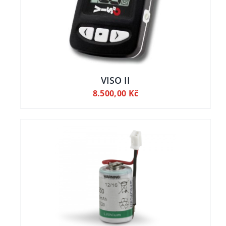
 KOŠÍKU
VISO II
8.500,00
Kč
ILY
 KOŠÍKU