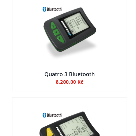
ILY
 KOŠÍKU
Quatro 3 Bluetooth
8.200,00
Kč
ILY