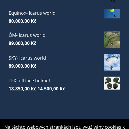
Equinox- Icarus world
80.000,00
Kč
ÓM- Icarus world
89.000,00
Kč
SKY- Icarus world
89.000,00
Kč
TFX full face helmet
Původní
Aktuální
18.850,00
Kč
14.500,00
Kč
cena
cena
byla:
je:
18.850,00 Kč.
14.500,00 Kč.
Na těchto webových stránkách jsou využívány cookies k