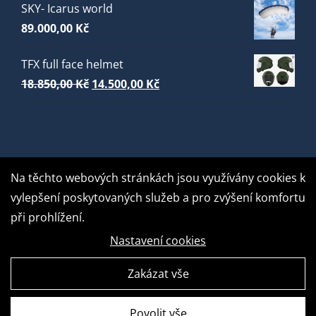
SKY- Icarus world
89.000,00
Kč
TFX full face helmet
Původní
Aktuální
18.850,00
Kč
14.500,00
Kč
cena
cena
byla:
je:
18.850,00 Kč.
14.500,00 Kč.
Na těchto webových stránkách jsou využívány cookies k
vylepšení poskytovaných služeb a pro zvýšení komfortu
při prohlížení.
Nastavení cookies
Zakázat vše
GDPR Ready
Povolit vše