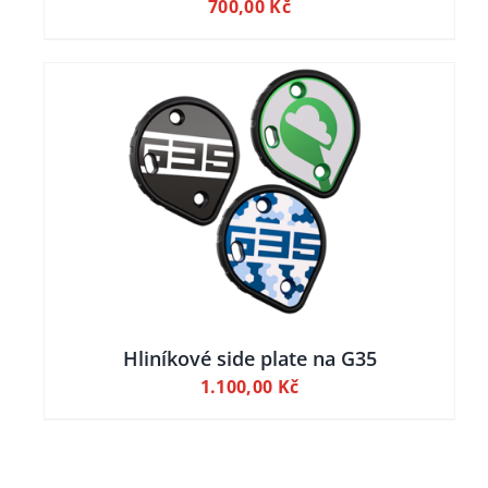
700,00
Kč
ILY
Hliníkové side plate na G35
1.100,00
Kč