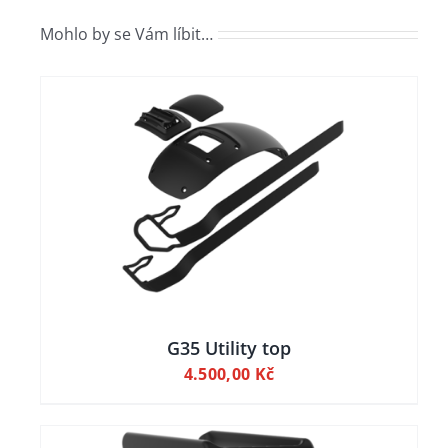
Mohlo by se Vám líbit…
ILY
 KOŠÍKU
G35 Utility top
4.500,00
Kč