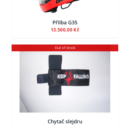
NT.
OSTI
T
Přilba G35
13.500,00
Kč
NCE
UKTU
Out of stock
Chytač slejdru