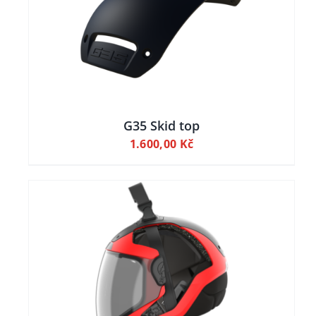
ILY
 KOŠÍKU
G35 Skid top
1.600,00
Kč
O
DETAILY
UKT