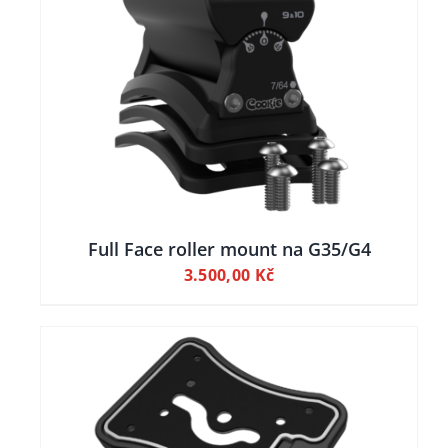
ILY
Full Face roller mount na G35/G4
3.500,00
Kč