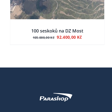
100 seskoků na DZ Most
Původní
Aktuální
92.400,00
Kč
105.000,00
Kč
cena
cena
byla:
je:
105.000,00 Kč.
92.400,00 Kč.