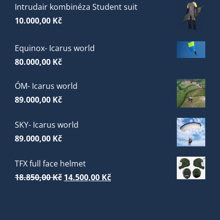
Intrudair kombinéza Student suit
10.000,00
Kč
Equinox- Icarus world
80.000,00
Kč
ÓM- Icarus world
89.000,00
Kč
SKY- Icarus world
89.000,00
Kč
TFX full face helmet
Původní
Aktuální
18.850,00
Kč
14.500,00
Kč
cena
cena
byla:
je:
18.850,00 Kč.
14.500,00 Kč.