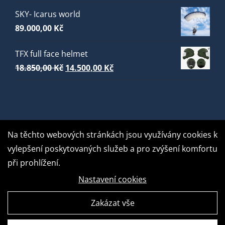
SKY- Icarus world
89.000,00
Kč
TFX full face helmet
Původní
Aktuální
18.850,00
Kč
14.500,00
Kč
cena
cena
byla:
je:
18.850,00 Kč.
14.500,00 Kč.
Na těchto webových stránkách jsou využívány cookies k
vylepšení poskytovaných služeb a pro zvýšení komfortu
při prohlížení.
Nastavení cookies
Zakázat vše
GDPR Ready