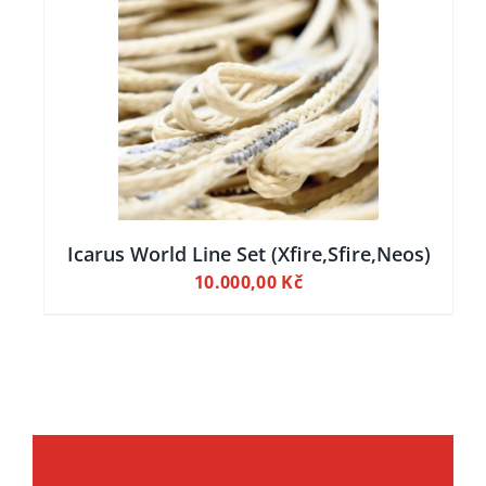
ILY
Icarus World Line Set (Xfire,Sfire,Neos)
10.000,00
Kč