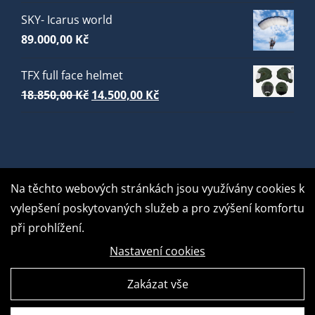
SKY- Icarus world
89.000,00
Kč
TFX full face helmet
Původní
Aktuální
18.850,00
Kč
14.500,00
Kč
cena
cena
byla:
je:
18.850,00 Kč.
14.500,00 Kč.
Na těchto webových stránkách jsou využívány cookies k
vylepšení poskytovaných služeb a pro zvýšení komfortu
při prohlížení.
Nastavení cookies
Zakázat vše
GDPR Ready