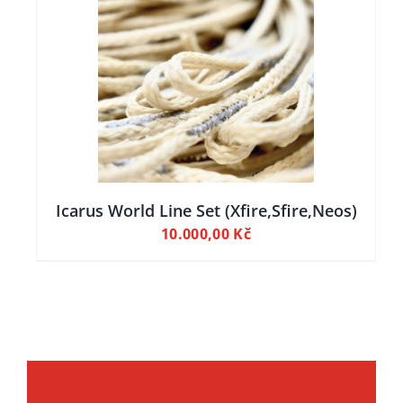
ILY
Icarus World Line Set (Xfire,Sfire,Neos)
10.000,00
Kč