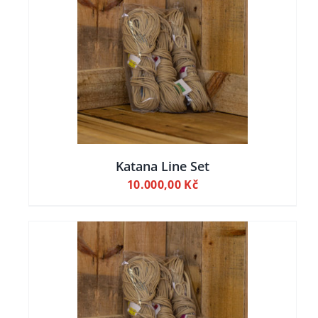
ILY
Katana Line Set
10.000,00
Kč
ILY