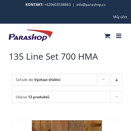
Skip
KONTAKT:
+420603538863
|
info@parashop.cz
to
Můj účet
content
135 Line Set 700 HMA
Seřadit dle
Výchozí třídění
Ukázat
12 produktů