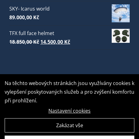
SKY- Icarus world
89.000,00
Kč
TFX full face helmet
Původní
Aktuální
18.850,00
Kč
14.500,00
Kč
cena
cena
byla:
je:
18.850,00 Kč.
14.500,00 Kč.
Na těchto webových stránkách jsou využívány cookies k
vylepšení poskytovaných služeb a pro zvýšení komfortu
při prohlížení.
Nastavení cookies
Zakázat vše
GDPR Ready