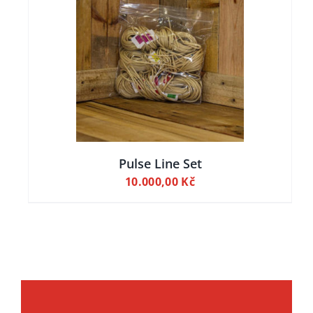
ILY
Pulse Line Set
10.000,00
Kč