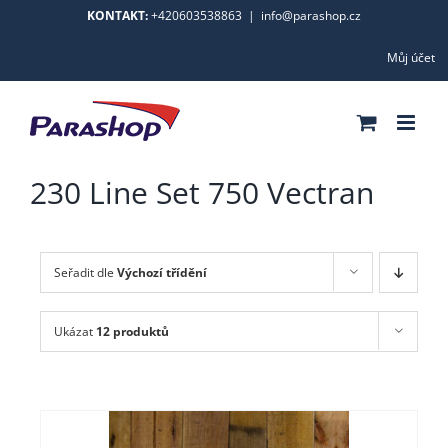
Skip
KONTAKT:
+420603538863
|
info@parashop.cz
to
Můj účet
content
230 Line Set 750 Vectran
Seřadit dle
Výchozí třídění
Ukázat
12 produktů