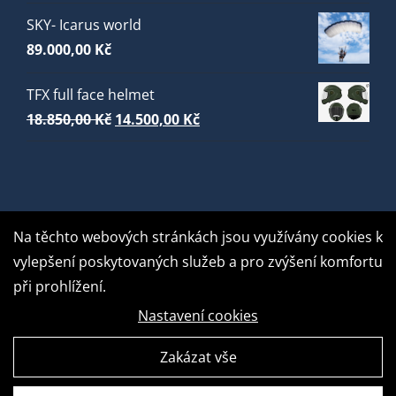
SKY- Icarus world
89.000,00
Kč
TFX full face helmet
Původní
Aktuální
18.850,00
Kč
14.500,00
Kč
cena
cena
byla:
je:
18.850,00 Kč.
14.500,00 Kč.
Na těchto webových stránkách jsou využívány cookies k
vylepšení poskytovaných služeb a pro zvýšení komfortu
při prohlížení.
Nastavení cookies
Zakázat vše
GDPR Ready