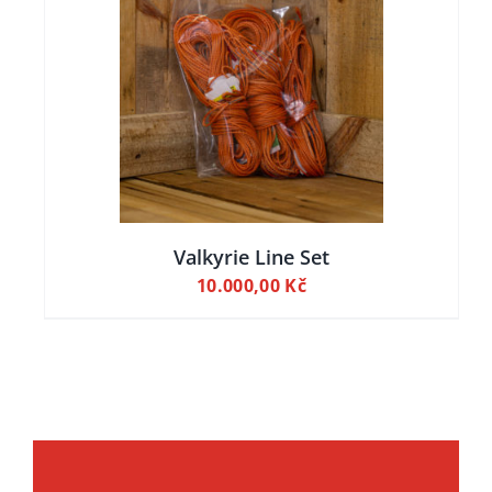
ILY
Valkyrie Line Set
10.000,00
Kč