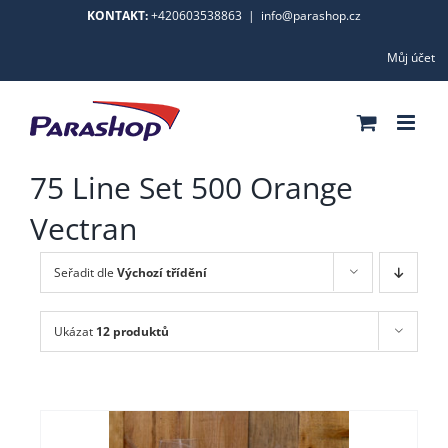
Skip
KONTAKT:
+420603538863
|
info@parashop.cz
to
Můj účet
content
75 Line Set 500 Orange
Vectran
Seřadit dle
Výchozí třídění
Ukázat
12 produktů