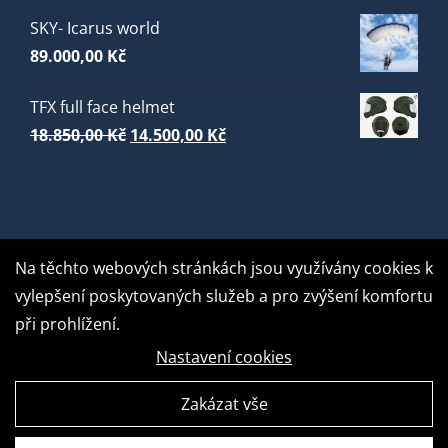
SKY- Icarus world
89.000,00
Kč
TFX full face helmet
Původní
Aktuální
18.850,00
Kč
14.500,00
Kč
cena
cena
byla:
je:
18.850,00 Kč.
14.500,00 Kč.
Na těchto webových stránkách jsou využívány cookies k
vylepšení poskytovaných služeb a pro zvýšení komfortu
při prohlížení.
Nastavení cookies
Zakázat vše
GDPR Ready