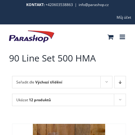
Skip
KONTAKT:
+420603538863
|
info@parashop.cz
to
Můj účet
content
90 Line Set 500 HMA
Seřadit dle
Výchozí třídění
Ukázat
12 produktů