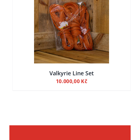
ILY
Valkyrie Line Set
10.000,00
Kč