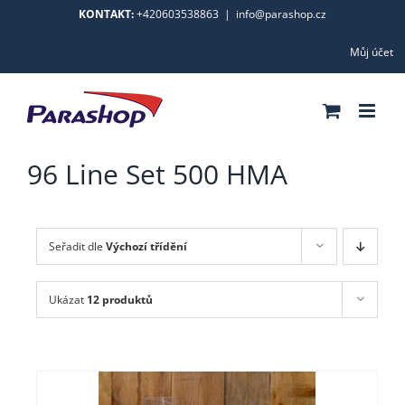
Skip
KONTAKT:
+420603538863
|
info@parashop.cz
to
Můj účet
content
96 Line Set 500 HMA
Seřadit dle
Výchozí třídění
Ukázat
12 produktů