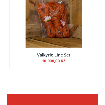
ILY
Valkyrie Line Set
10.000,00
Kč