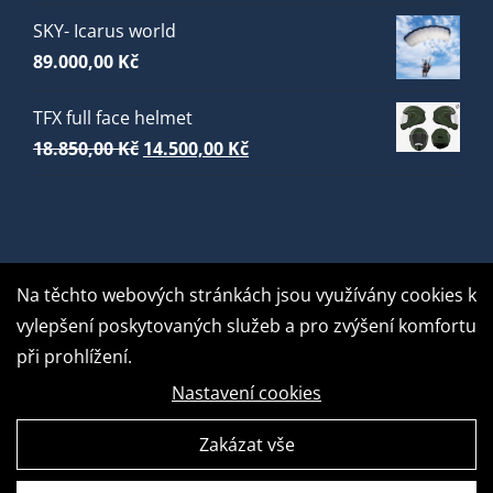
SKY- Icarus world
89.000,00
Kč
TFX full face helmet
Původní
Aktuální
18.850,00
Kč
14.500,00
Kč
cena
cena
byla:
je:
18.850,00 Kč.
14.500,00 Kč.
Na těchto webových stránkách jsou využívány cookies k
vylepšení poskytovaných služeb a pro zvýšení komfortu
při prohlížení.
Nastavení cookies
Zakázat vše
GDPR Ready