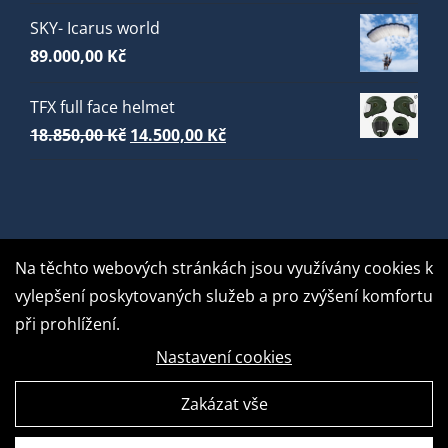
SKY- Icarus world
89.000,00
Kč
TFX full face helmet
Původní
Aktuální
18.850,00
Kč
14.500,00
Kč
cena
cena
byla:
je:
18.850,00 Kč.
14.500,00 Kč.
Na těchto webových stránkách jsou využívány cookies k
vylepšení poskytovaných služeb a pro zvýšení komfortu
při prohlížení.
Nastavení cookies
Zakázat vše
GDPR Ready