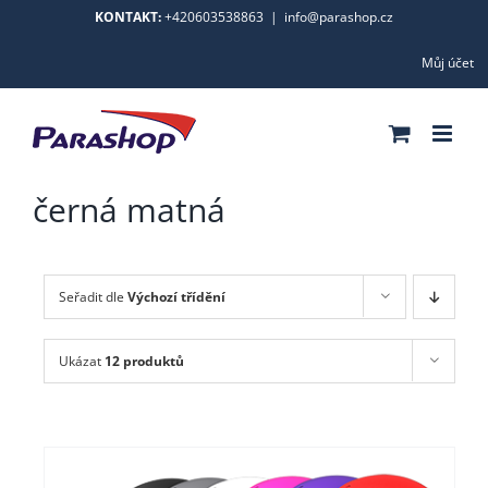
Skip
KONTAKT:
+420603538863
|
info@parashop.cz
to
Můj účet
content
černá matná
Seřadit dle
Výchozí třídění
Ukázat
12 produktů