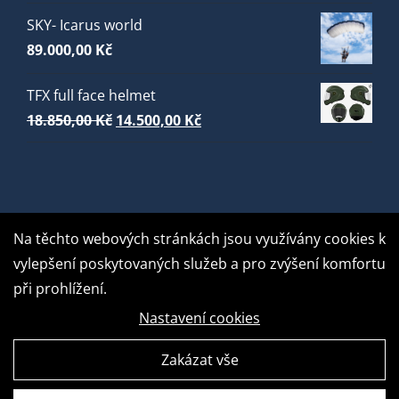
SKY- Icarus world
89.000,00
Kč
TFX full face helmet
Původní
Aktuální
18.850,00
Kč
14.500,00
Kč
cena
cena
byla:
je:
18.850,00 Kč.
14.500,00 Kč.
Na těchto webových stránkách jsou využívány cookies k
vylepšení poskytovaných služeb a pro zvýšení komfortu
při prohlížení.
Nastavení cookies
Zakázat vše
GDPR Ready