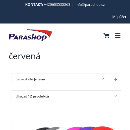
Skip
KONTAKT:
+420603538863
|
info@parashop.cz
to
Můj účet
content
červená
Seřadit dle
Jméno
Ukázat
12 produktů