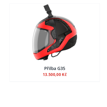
O
DETAILY
UKT
NT.
OSTI
T
Přilba G35
13.500,00
Kč
NCE
UKTU