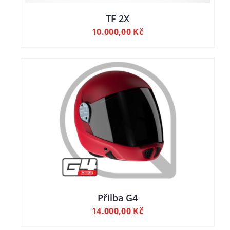
TF 2X
10.000,00
Kč
LY
Přilba G4
14.000,00
Kč