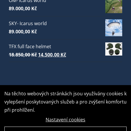
ÓM- Icarus world
89.000,00
Kč
SKY- Icarus world
89.000,00
Kč
TFX full face helmet
Původní
Aktuální
18.850,00
Kč
14.500,00
Kč
cena
cena
byla:
je:
18.850,00 Kč.
14.500,00 Kč.
Na těchto webových stránkách jsou využívány cookies k
vylepšení poskytovaných služeb a pro zvýšení komfortu
při prohlížení.
Nastavení cookies