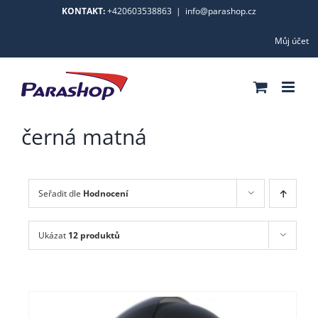
Skip
KONTAKT:
+420603538863
|
info@parashop.cz
to
Můj účet
content
černá matná
Seřadit dle
Hodnocení
Ukázat
12 produktů