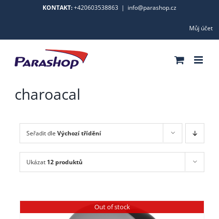
Skip
KONTAKT:
+420603538863
|
info@parashop.cz
to
Můj účet
content
charoacal
Seřadit dle
Výchozí třídění
Ukázat
12 produktů
Out of stock