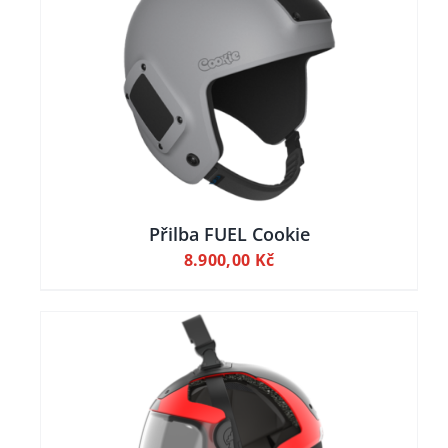
Přilba FUEL Cookie
8.900,00
Kč
O
DETAILY
UKT