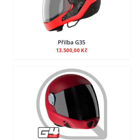
NT.
OSTI
T
Přilba G35
13.500,00
Kč
NCE
UKTU
LY