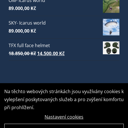
ÓM- Icarus world
89.000,00
Kč
SKY- Icarus world
89.000,00
Kč
TFX full face helmet
Původní
Aktuální
18.850,00
Kč
14.500,00
Kč
cena
cena
byla:
je:
18.850,00 Kč.
14.500,00 Kč.
Na těchto webových stránkách jsou využívány cookies k
vylepšení poskytovaných služeb a pro zvýšení komfortu
při prohlížení.
Nastavení cookies