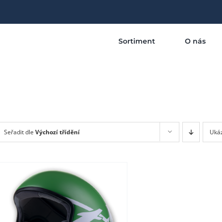
Sortiment
O nás
Seřadit dle
Výchozí třídění
Uká