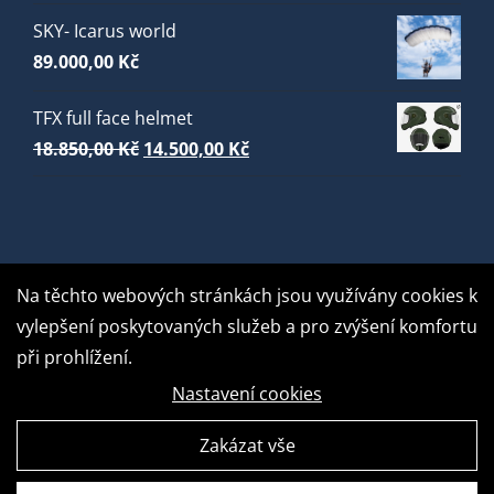
SKY- Icarus world
89.000,00
Kč
TFX full face helmet
Původní
Aktuální
18.850,00
Kč
14.500,00
Kč
cena
cena
byla:
je:
18.850,00 Kč.
14.500,00 Kč.
Na těchto webových stránkách jsou využívány cookies k
vylepšení poskytovaných služeb a pro zvýšení komfortu
při prohlížení.
Nastavení cookies
Zakázat vše
GDPR Ready