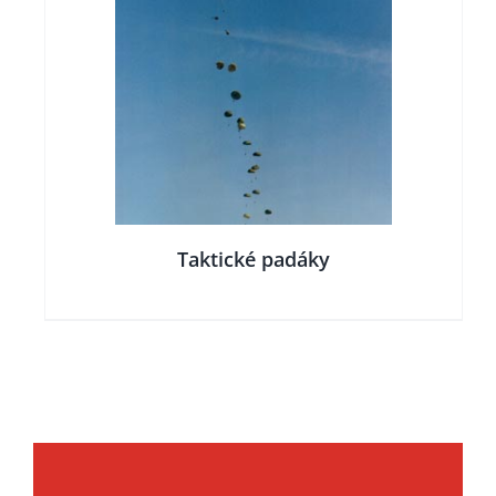
LY
Taktické padáky