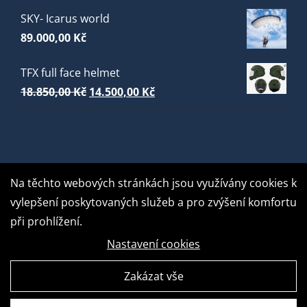
SKY- Icarus world
89.000,00
Kč
TFX full face helmet
Původní
Aktuální
18.850,00
Kč
14.500,00
Kč
cena
cena
byla:
je:
18.850,00 Kč.
14.500,00 Kč.
Na těchto webových stránkách jsou využívány cookies k
vylepšení poskytovaných služeb a pro zvýšení komfortu
při prohlížení.
Nastavení cookies
Zakázat vše
GDPR Ready