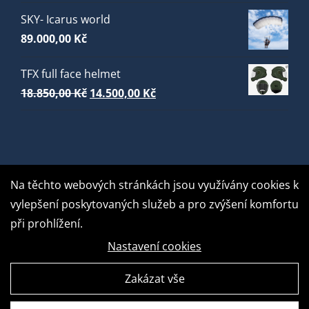
SKY- Icarus world
89.000,00
Kč
TFX full face helmet
Původní
Aktuální
18.850,00
Kč
14.500,00
Kč
cena
cena
byla:
je:
18.850,00 Kč.
14.500,00 Kč.
Na těchto webových stránkách jsou využívány cookies k
vylepšení poskytovaných služeb a pro zvýšení komfortu
při prohlížení.
Nastavení cookies
Zakázat vše
GDPR Ready