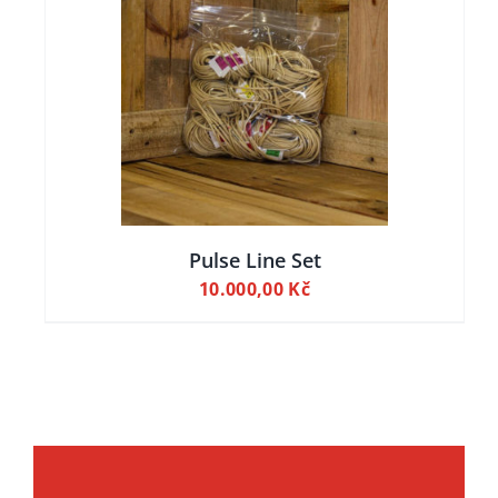
ILY
Pulse Line Set
10.000,00
Kč