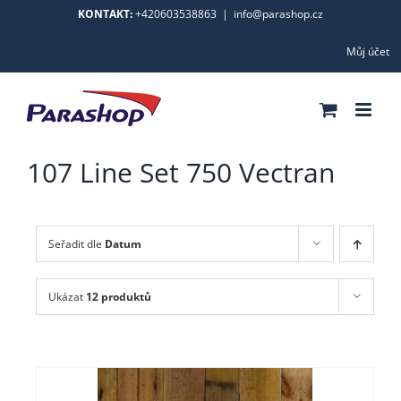
Skip
KONTAKT:
+420603538863
|
info@parashop.cz
to
Můj účet
content
107 Line Set 750 Vectran
Seřadit dle
Datum
Ukázat
12 produktů