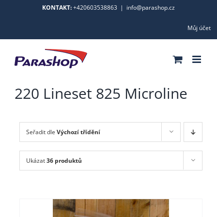
Skip
KONTAKT:
+420603538863
|
info@parashop.cz
to
Můj účet
content
220 Lineset 825 Microline
Seřadit dle
Výchozí třídění
Ukázat
36 produktů