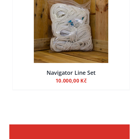
ILY
Navigator Line Set
10.000,00
Kč