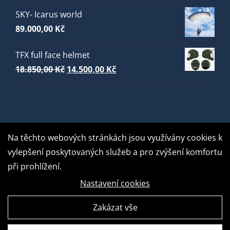
SKY- Icarus world
89.000,00
Kč
TFX full face helmet
Původní
Aktuální
18.850,00
Kč
14.500,00
Kč
cena
cena
byla:
je:
18.850,00 Kč.
14.500,00 Kč.
Na těchto webových stránkách jsou využívány cookies k
vylepšení poskytovaných služeb a pro zvýšení komfortu
při prohlížení.
Nastavení cookies
Zakázat vše
GDPR Ready