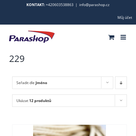
Skip
KONTAKT:
+420603538863
|
info@parashop.cz
to
Můj účet
content
229
Seřadit dle
Jméno
Ukázat
12 produktů