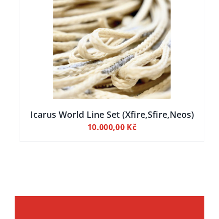
ILY
Icarus World Line Set (Xfire,Sfire,Neos)
10.000,00
Kč