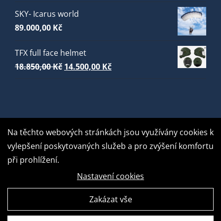
SKY- Icarus world
89.000,00
Kč
TFX full face helmet
Původní
Aktuální
18.850,00
Kč
14.500,00
Kč
cena
cena
byla:
je:
18.850,00 Kč.
14.500,00 Kč.
Na těchto webových stránkách jsou využívány cookies k
vylepšení poskytovaných služeb a pro zvýšení komfortu
při prohlížení.
Nastavení cookies
Zakázat vše
GDPR Ready