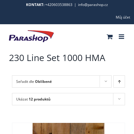
Skip
KONTAKT:
+420603538863
|
info@parashop.cz
to
Můj účet
content
230 Line Set 1000 HMA
Seřadit dle
Oblíbené
Ukázat
12 produktů