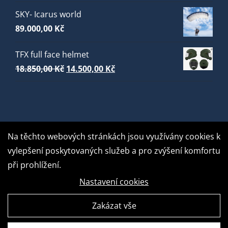
SKY- Icarus world
89.000,00
Kč
TFX full face helmet
Původní
Aktuální
18.850,00
Kč
14.500,00
Kč
cena
cena
byla:
je:
18.850,00 Kč.
14.500,00 Kč.
Na těchto webových stránkách jsou využívány cookies k
vylepšení poskytovaných služeb a pro zvýšení komfortu
při prohlížení.
Nastavení cookies
Zakázat vše
GDPR Ready