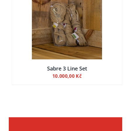
ILY
Sabre 3 Line Set
10.000,00
Kč