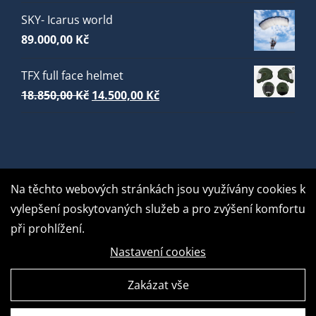
SKY- Icarus world
89.000,00
Kč
TFX full face helmet
Původní
Aktuální
18.850,00
Kč
14.500,00
Kč
cena
cena
byla:
je:
18.850,00 Kč.
14.500,00 Kč.
Na těchto webových stránkách jsou využívány cookies k
vylepšení poskytovaných služeb a pro zvýšení komfortu
při prohlížení.
Nastavení cookies
Zakázat vše
GDPR Ready