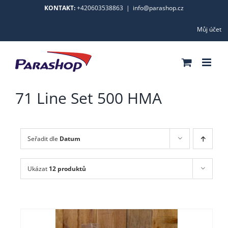
Skip
KONTAKT:
+420603538863
|
info@parashop.cz
to
Můj účet
content
71 Line Set 500 HMA
Seřadit dle
Datum
Ukázat
12 produktů