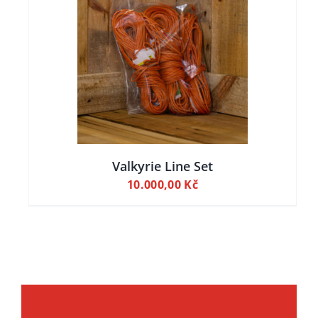
ILY
Valkyrie Line Set
10.000,00
Kč