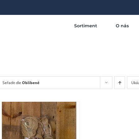
Sortiment
O nás
Seřadit dle
Oblíbené
Uká