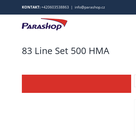
Skip
KONTAKT:
+420603538863
|
info@parashop.cz
to
content
83 Line Set 500 HMA
TENTO