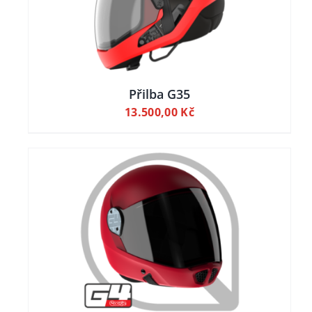
NT.
OSTI
T
Přilba G35
13.500,00
Kč
NCE
UKTU
LY