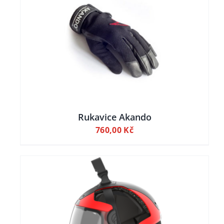
ILY
Rukavice Akando
760,00
Kč
O
DETAILY
UKT