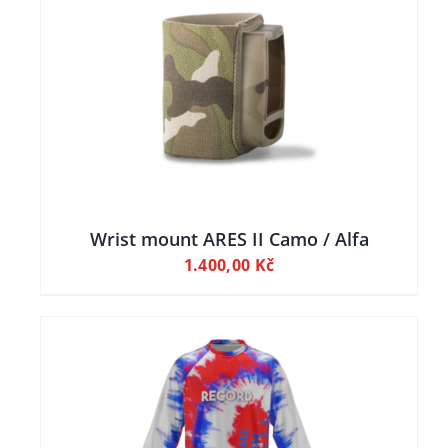
ILY
Wrist mount ARES II Camo / Alfa
1.400,00
Kč
ILY