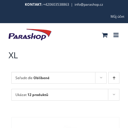
Skip
KONTAKT:
+420603538863
|
info@parashop.cz
to
Můj účet
content
XL
Seřadit dle
Oblíbené
Ukázat
12 produktů