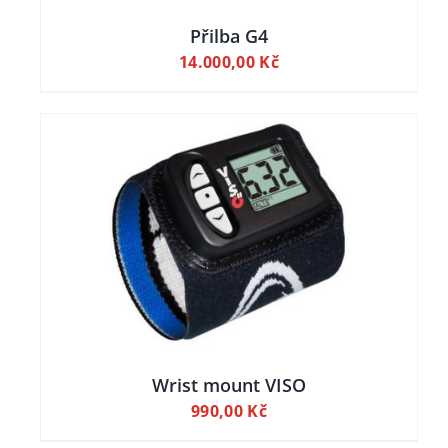
Přilba G4
14.000,00
Kč
ILY
Wrist mount VISO
990,00
Kč