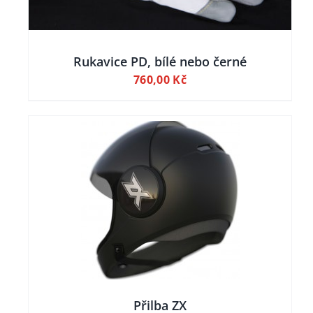
Rukavice PD, bílé nebo černé
760,00
Kč
AILY
Přilba ZX