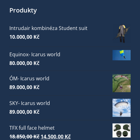
Produkty
Intrudair kombinéza Student suit
10.000,00
Kč
Equinox- Icarus world
80.000,00
Kč
ÓM- Icarus world
89.000,00
Kč
SKY- Icarus world
89.000,00
Kč
TFX full face helmet
Původní
Aktuální
18.850,00
Kč
14.500,00
Kč