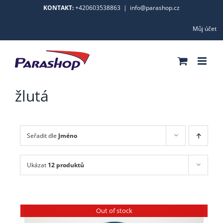
Skip
KONTAKT:
+420603538863
|
info@parashop.cz
to
Můj účet
content
žlutá
Seřadit dle
Jméno
Ukázat
12 produktů
Out of stock