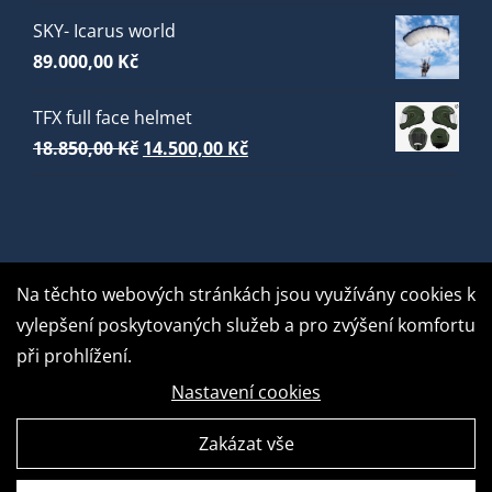
SKY- Icarus world
89.000,00
Kč
TFX full face helmet
Původní
Aktuální
18.850,00
Kč
14.500,00
Kč
cena
cena
byla:
je:
18.850,00 Kč.
14.500,00 Kč.
Na těchto webových stránkách jsou využívány cookies k
vylepšení poskytovaných služeb a pro zvýšení komfortu
při prohlížení.
Nastavení cookies
Zakázat vše
GDPR Ready