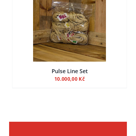
ILY
Pulse Line Set
10.000,00
Kč