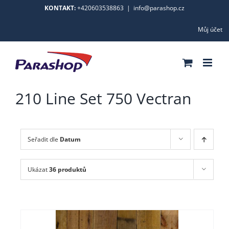
Skip
KONTAKT:
+420603538863
|
info@parashop.cz
to
Můj účet
content
210 Line Set 750 Vectran
Seřadit dle
Datum
Ukázat
36 produktů