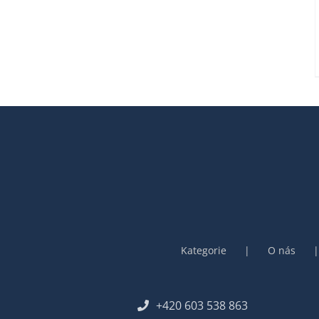
MOŽNOSTI
LZE
VYBRAT
NA
STRÁNCE
PRODUKTU
Kategorie
O nás
+420 603 538 863