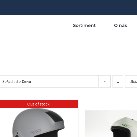
Sortiment
O nás
Seřadit dle
Cena
Uká
Out of stock
TENTO
TENTO