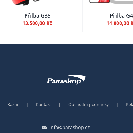
MOŽNOSTI
LZE
VYBRAT
Přilba G35
Přilba G4
NA
13.500,00
Kč
14.000,00
STRÁNCE
PRODUKTU
Bazar
Kontakt
Obchodní podmínky
Rek
info@parashop.cz