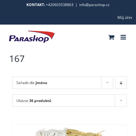
Skip
KONTAKT:
+420603538863
|
info@parashop.cz
to
Můj účet
content
167
Seřadit dle
Jméno
Ukázat
36 produktů