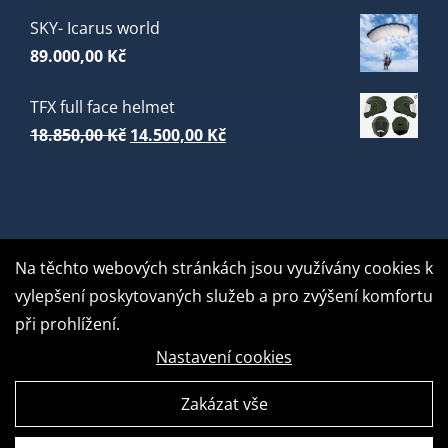
SKY- Icarus world
89.000,00
Kč
TFX full face helmet
Původní
Aktuální
18.850,00
Kč
14.500,00
Kč
cena
cena
byla:
je:
18.850,00 Kč.
14.500,00 Kč.
Na těchto webových stránkách jsou využívány cookies k
vylepšení poskytovaných služeb a pro zvýšení komfortu
při prohlížení.
Nastavení cookies
Zakázat vše
GDPR Ready