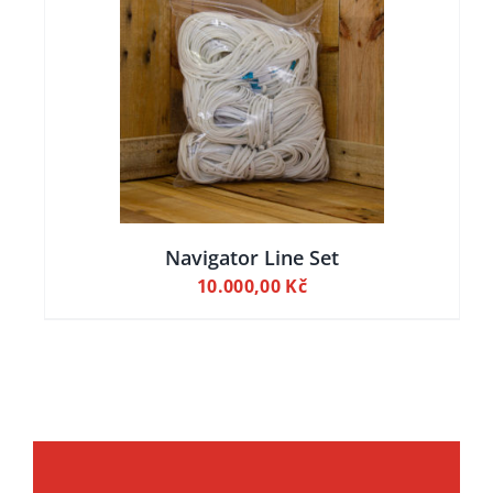
ILY
Navigator Line Set
10.000,00
Kč