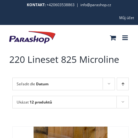
Skip
KONTAKT:
+420603538863
|
info@parashop.cz
to
Můj účet
content
220 Lineset 825 Microline
Seřadit dle
Datum
Ukázat
12 produktů