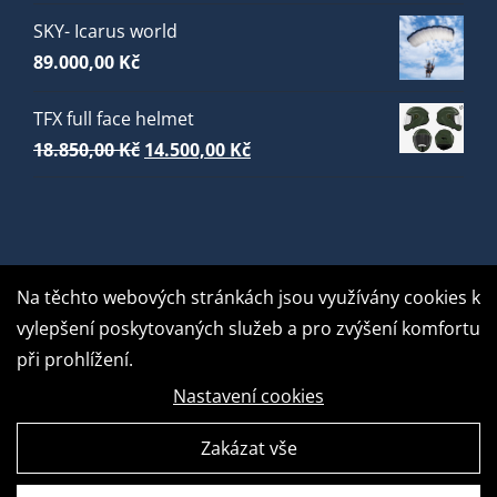
SKY- Icarus world
89.000,00
Kč
TFX full face helmet
Původní
Aktuální
18.850,00
Kč
14.500,00
Kč
cena
cena
byla:
je:
18.850,00 Kč.
14.500,00 Kč.
Na těchto webových stránkách jsou využívány cookies k
vylepšení poskytovaných služeb a pro zvýšení komfortu
při prohlížení.
Nastavení cookies
Zakázat vše
GDPR Ready